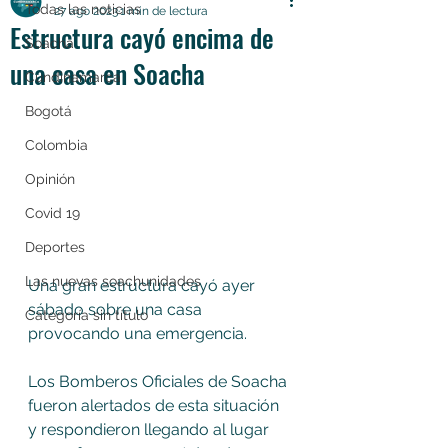
Todas las noticias
27 ago 2023
1 min de lectura
Estructura cayó encima de
Soacha
una casa en Soacha
Cundinamarca
Bogotá
Colombia
Opinión
Covid 19
Deportes
Las nuevas soachunidades
Una gran estructura cayó ayer 
sábado sobre una casa 
Categoría sin título
provocando una emergencia.
Los Bomberos Oficiales de Soacha 
fueron alertados de esta situación 
y respondieron llegando al lugar 