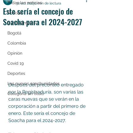
Todas las noticias
30 oct 2023
1 min de lectura
Este sería el concejo de
Soacha
Soacha para el 2024-2027
Cundinamarca
Bogotá
Colombia
Opinión
Covid 19
Deportes
Las nuevas soachunidades
Después del preconteo entregado 
por la Registraduría, son varias las 
Categoría sin título
caras nuevas que se verán en la 
corporación a partir del primero de 
enero. Este sería el concejo de 
Soacha para el 2024-2027.