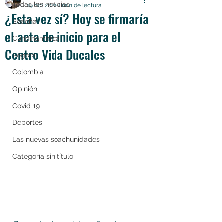
Todas las noticias
19 oct 2021
2 min de lectura
¿Esta vez sí? Hoy se firmaría
Soacha
el acta de inicio para el
Cundinamarca
Centro Vida Ducales
Bogotá
Colombia
Opinión
Covid 19
Deportes
Las nuevas soachunidades
Categoría sin título