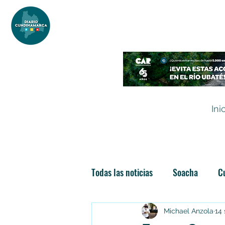
DIARIO DE CUNDINAMARCA
Independencia informativa
Ini
Todas las noticias
Soacha
C
Las nuevas soachunidades
Michael Anzola
14 