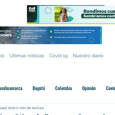
cio
Últimas noticias
Covid 19
Nuestro diario
undinamarca
Bogotá
Colombia
Opinión
Covi
Categoría sin título
sept 2021
0 min de lectura