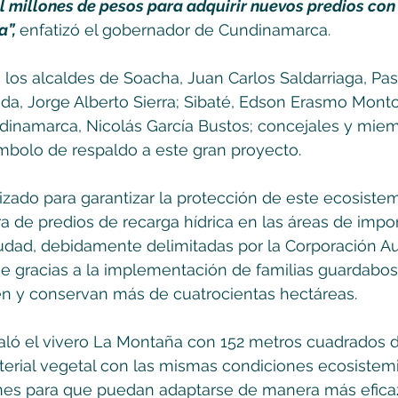
l millones de pesos para adquirir nuevos predios con e
”, 
enfatizó el gobernador de Cundinamarca. 
n los alcaldes de Soacha, Juan Carlos Saldarriaga, Pa
da, Jorge Alberto Sierra; Sibaté, Edson Erasmo Monto
inamarca, Nicolás García Bustos; concejales y miem
mbolo de respaldo a este gran proyecto. 
lizado para garantizar la protección de este ecosistem
 de predios de recarga hídrica en las áreas de impor
ciudad, debidamente delimitadas por la Corporación 
e gracias a la implementación de familias guardabos
n y conservan más de cuatrocientas hectáreas. 
aló el vivero La Montaña con 152 metros cuadrados d
erial vegetal con las mismas condiciones ecosistemic
jones para que puedan adaptarse de manera más efica