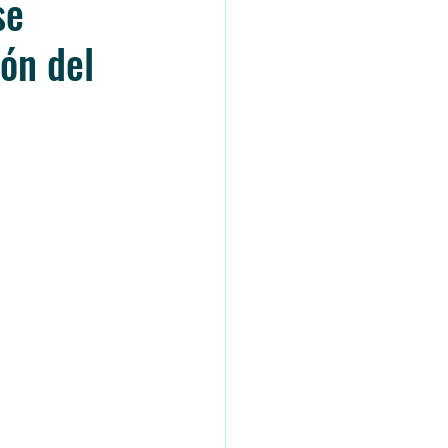
se
ón del