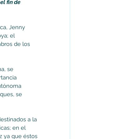
l fin de 
sca, Jenny 
ya; el 
bros de los 
a, se 
tancia 
Autónoma 
ques, se 
estinados a la 
as; en el 
z ya que éstos 