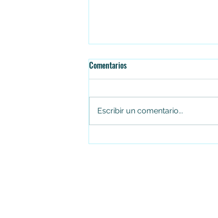
Comentarios
Escribir un comentario...
Jhon Alejandro Linares Camberos,
gerente de Canal Trece, entre los
líderes digitales más destacados
de Latinoamérica