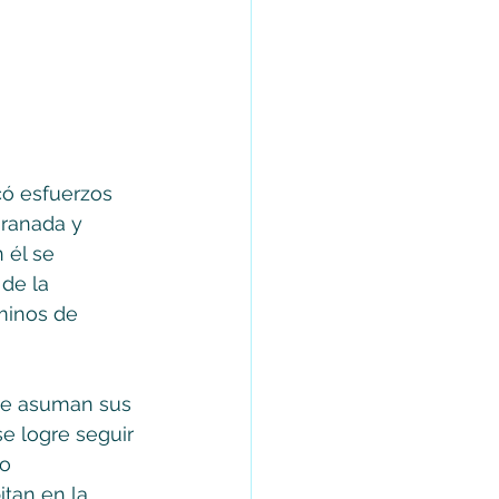
có esfuerzos 
ranada y 
 él se 
de la 
minos de 
ue asuman sus 
e logre seguir 
o 
tan en la 