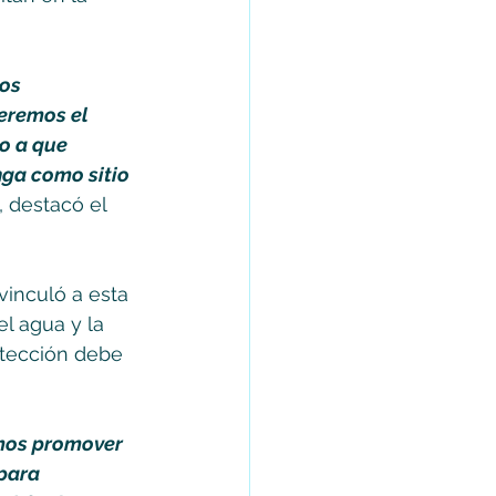
os 
eremos el 
o a que 
nga como sitio 
”, destacó el 
vinculó a esta 
l agua y la 
otección debe 
mos promover 
para 