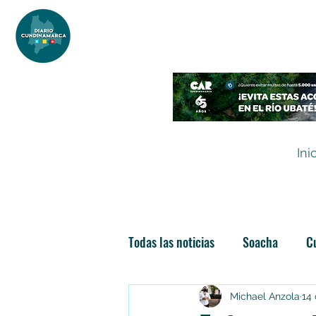
DIARIO DE CUNDINAMARCA
Independencia informativa
Ini
Todas las noticias
Soacha
C
Las nuevas soachunidades
Michael Anzola
14 