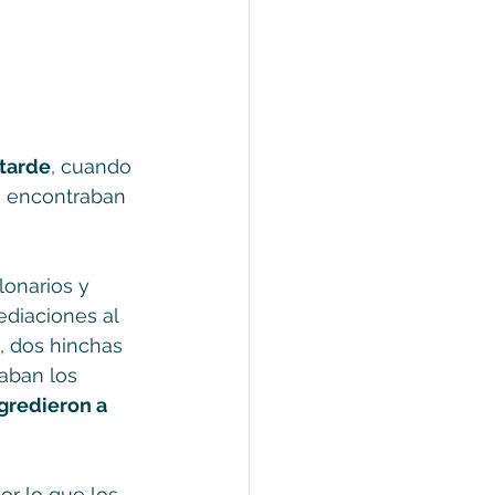
 tarde
, cuando 
e encontraban 
lonarios y 
diaciones al 
, dos hinchas 
aban los 
gredieron a 
or lo que los 