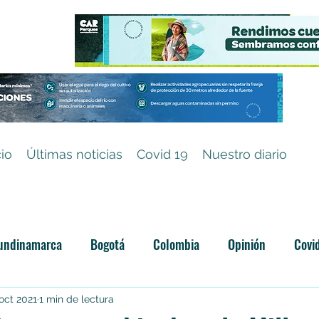
cio
Últimas noticias
Covid 19
Nuestro diario
undinamarca
Bogotá
Colombia
Opinión
Covi
Categoría sin título
oct 2021
1 min de lectura