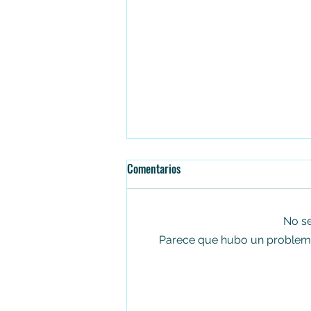
Comentarios
No se
Parece que hubo un problema t
Falleció el senador Miguel Uribe
Turbay en la Fundación Santa Fe