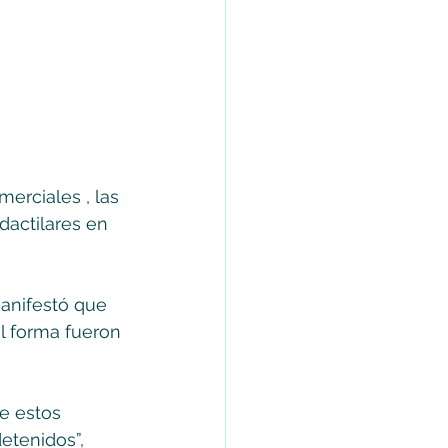
erciales , las 
dactilares en 
anifestó que 
l forma fueron 
e estos 
etenidos”, 