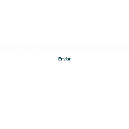
empie
DIARIO DE CUNDINAMARCA
Formulario de suscripción
Enviar
direccion@diariodecundinamarca.com
3128255001
Soacha, Cundinamarca