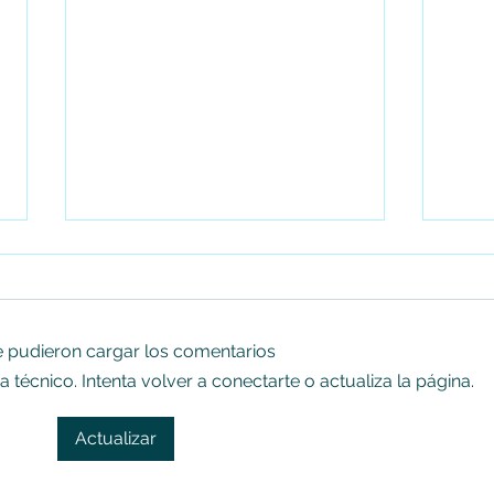
 pudieron cargar los comentarios
écnico. Intenta volver a conectarte o actualiza la página.
Encontraron un feto al interior del
Gobie
Actualizar
baño de un colegio en Bogotá
Cámar