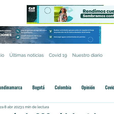
cio
Últimas noticias
Covid 19
Nuestro diario
undinamarca
Bogotá
Colombia
Opinión
Covi
Categoría sin título
iza
8 abr 2023
1 min de lectura