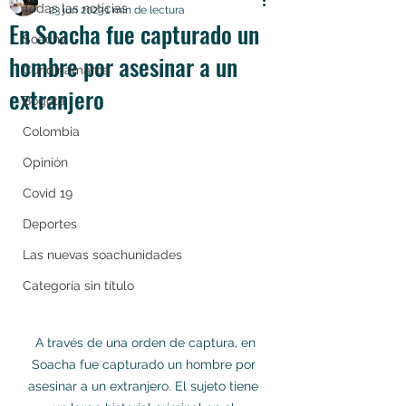
Todas las noticias
23 jun 2023
1 min de lectura
En Soacha fue capturado un
Soacha
hombre por asesinar a un
Cundinamarca
extranjero
Bogotá
Colombia
Opinión
Covid 19
Deportes
Las nuevas soachunidades
Categoría sin título
 A través de una orden de captura, en 
Soacha fue capturado un hombre por 
asesinar a un extranjero. El sujeto tiene 