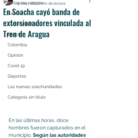
Todas las noticias
30 may 2023
1 min de lectura
En Soacha cayó banda de
Soacha
extorsionadores vinculada al
Cundinamarca
Tren de Aragua
Bogotá
Colombia
Opinión
Covid 19
Deportes
Las nuevas soachunidades
Categoría sin título
En las últimas horas, doce 
hombres fueron capturados en el 
municipio.
 Según las autoridades 