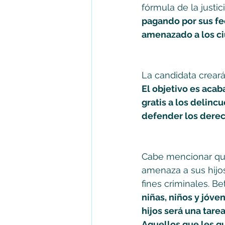
fórmula de la justici
pagando por sus fec
amenazado a los c
La candidata creará
El objetivo es acab
gratis a los delinc
defender los derec
Cabe mencionar qu
amenaza a sus hijos
fines criminales. Be
niñas, niños y jóve
hijos será una tare
Aquellos que les q