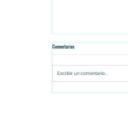
Comentarios
Escribir un comentario...
Juan Carlos Arias renuncia al
Concejo de Soacha tras cuatro
periodos consecutivos