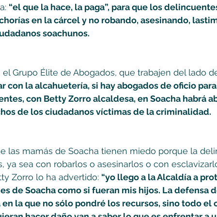
a: 
“el que la hace, la paga”, para que los delincuente
horías en la cárcel y no robando, asesinando, lasti
iudadanos soachunos.
 el Grupo Élite de Abogados, que trabajen del lado d
ar con la alcahuetería, si hay abogados de oficio par
uentes, con Betty Zorro alcaldesa, en Soacha habrá 
hos de los ciudadanos víctimas de la criminalidad.
e las mamás de Soacha tienen miedo porque la deli
, ya sea con robarlos o asesinarlos o con esclavizarl
tty Zorro lo ha advertido: 
“yo llego a la Alcaldía a pro
nes de Soacha como si fueran mis hijos. La defensa d
a en la que no sólo pondré los recursos, sino todo el 
uieran hacer daño van a saber lo que es enfrentar a 