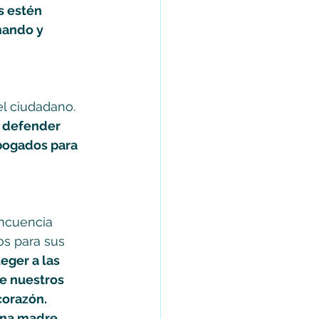
s estén 
mando y 
el ciudadano. 
a defender 
abogados para 
ncuencia 
os para sus 
teger a las 
e nuestros 
corazón. 
una madre 