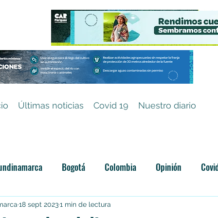
cio
Últimas noticias
Covid 19
Nuestro diario
undinamarca
Bogotá
Colombia
Opinión
Covi
Categoría sin título
amarca
18 sept 2023
1 min de lectura