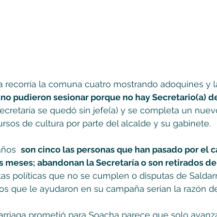
a recorría la comuna cuatro mostrando adoquines y lad
no pudieron sesionar porque no hay Secretario(a) de
cretaría se quedó sin jefe(a) y se completa un nuev
ursos de cultura por parte del alcalde y su gabinete. 
ños  
son cinco las personas que han pasado por el c
s meses; abandonan la Secretaría o son retirados de
tas políticas que no se cumplen o disputas de Saldar
os que le ayudaron en su campaña serían la razón de
rriaga prometió para Soacha parece que solo avanza 