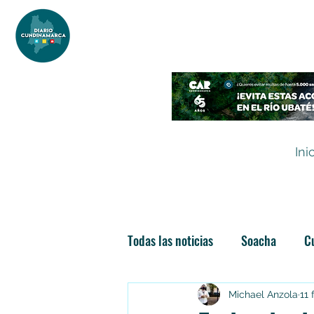
DIARIO DE CUNDINAMARCA
Independencia informativa
Ini
Todas las noticias
Soacha
C
Las nuevas soachunidades
Michael Anzola
11 