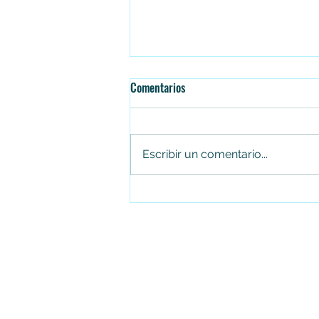
Comentarios
Escribir un comentario...
Juan Carlos Arias renuncia al
Concejo de Soacha tras cuatro
periodos consecutivos