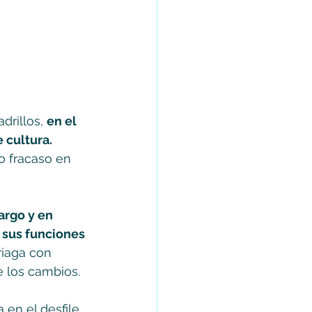
rillos, 
en el 
 cultura. 
o fracaso en 
argo y en 
 sus funciones 
riaga con 
 los cambios. 
en el desfile 