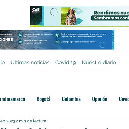
cio
Últimas noticias
Covid 19
Nuestro diario
undinamarca
Bogotá
Colombia
Opinión
Covi
Categoría sin título
feb 2023
2 min de lectura