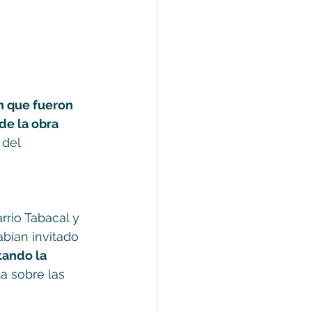
n que fueron 
de la obra 
 del 
rrio Tabacal y 
bían invitado 
tando la 
a sobre las 