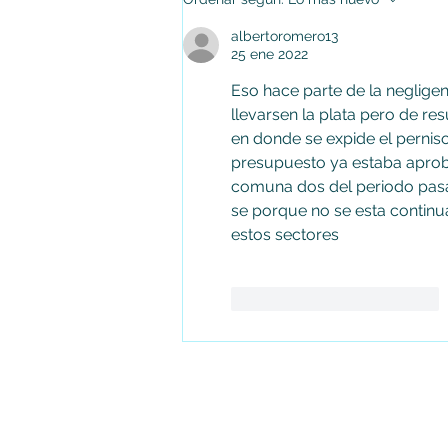
Concejo de Soacha tras cuatro
albertoromero13
periodos consecutivos
25 ene 2022
Eso hace parte de la negligen
llevarsen la plata pero de re
en donde se expide el perniso 
presupuesto ya estaba aprob
comuna dos del periodo pasado
se porque no se esta continu
estos sectores
Me gusta
Reaccionar