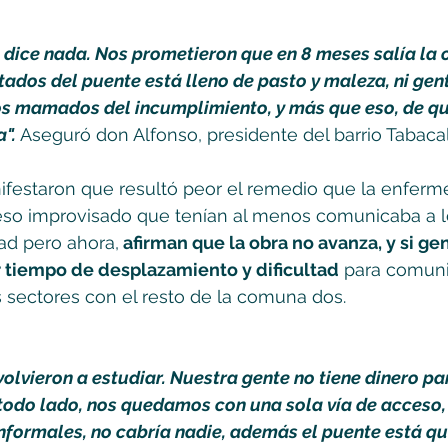
e dice nada. Nos prometieron que en 8 meses salía la o
tados del puente está lleno de pasto y maleza, ni gen
os mamados del incumplimiento, y más que eso, de que
". 
Aseguró don Alfonso, presidente del barrio Tabacal
ifestaron que resultó peor el remedio que la enferm
ceso improvisado que tenían al menos comunicaba a lo
dad pero ahora,
 afirman que la obra no avanza, y si ge
 tiempo de desplazamiento y dificultad
 para comuni
 sectores con el resto de la comuna dos. 
volvieron a estudiar. Nuestra gente no tiene dinero pa
odo lado, nos quedamos con una sola vía de acceso, 
informales, no cabría nadie, además el puente está que