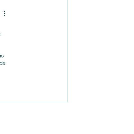
AM por universidad pública
 
 
no 
de 