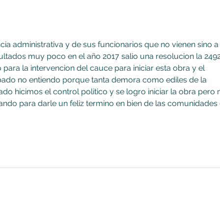
escolar con implementación de la
del C
modalidad 'Comida caliente
transportada'
cia administrativa y de sus funcionarios que no vienen sino a
sultados muy poco en el año 2017 salio una resolucion la 2492
para la intervencion del cauce para iniciar esta obra y el 
ado no entiendo porque tanta demora como ediles de la 
 hicimos el control politico y se logro iniciar la obra pero 
ando para darle un feliz termino en bien de las comunidades 
DIARIO DE CUNDINAMARCA