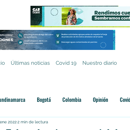
cio
Últimas noticias
Covid 19
Nuestro diario
undinamarca
Bogotá
Colombia
Opinión
Covi
Categoría sin título
 ene 2022
2 min de lectura