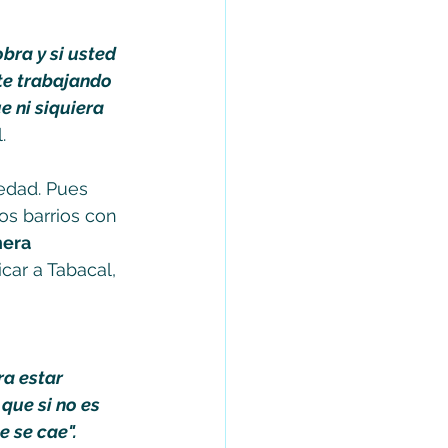
bra y si usted 
te trabajando 
 ni siquiera 
. 
edad. Pues 
s barrios con 
nera 
car a Tabacal, 
ra estar 
que si no es 
 se cae". 