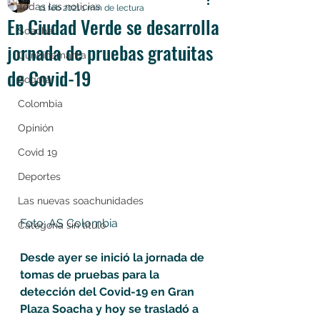
Todas las noticias
11 feb 2021
1 min de lectura
En Ciudad Verde se desarrolla
Soacha
jornada de pruebas gratuitas
Cundinamarca
de Covid-19
Bogotá
Colombia
Opinión
Covid 19
Deportes
Las nuevas soachunidades
Foto: AS Colombia
Categoría sin título
Desde ayer se inició la jornada de 
tomas de pruebas para la 
detección del Covid-19 en Gran 
Plaza Soacha y hoy se trasladó a 