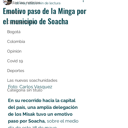
Todas las noticias
28 may 2021
1 min de lectura
Emotivo paso de la Minga por
Soacha
el municipio de Soacha
Cundinamarca
Bogotá
Colombia
Opinión
Covid 19
Deportes
Las nuevas soachunidades
Foto: Carlos Vasquez 
Categoría sin título
En su recorrido hacia la capital 
del país, una amplía delegación 
de los Misak tuvo un emotivo 
paso por Soacha,
 sobre el medio 
día de este 28 de mayo. 