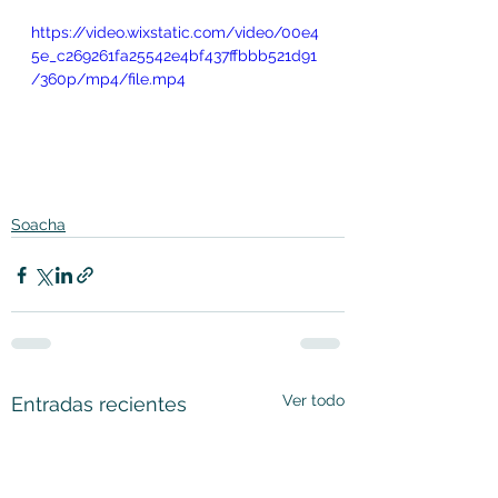
https://video.wixstatic.com/video/00e4
5e_c269261fa25542e4bf437ffbbb521d91
/360p/mp4/file.mp4
Soacha
Ver todo
Entradas recientes