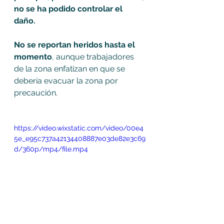
no se ha podido controlar el 
daño. 
No se reportan heridos hasta el 
momento
, aunque trabajadores 
de la zona enfatizan en que se 
deberia evacuar la zona por 
precaución.
https://video.wixstatic.com/video/00e4
5e_e95c737a42134408887e03de82e3c69
d/360p/mp4/file.mp4