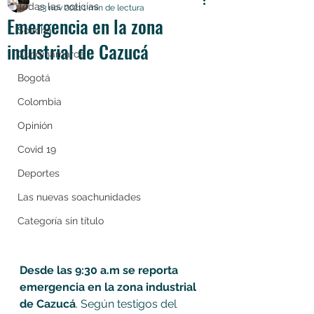
Todas las noticias
23 nov 2021
1 min de lectura
Emergencia en la zona
Soacha
industrial de Cazucá
Cundinamarca
Bogotá
Colombia
Opinión
Covid 19
Deportes
Las nuevas soachunidades
Categoría sin título
Desde las 9:30 a.m se reporta 
emergencia en la zona industrial 
de Cazucá
. Según testigos del 