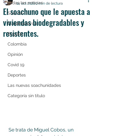
Todas las noticias
14 oct 2020
2 min de lectura
El soachuno que le apuesta a
Soacha
viviendas biodegradables y
Cundinamarca
resistentes.
Bogotá
Colombia
Opinión
Covid 19
Deportes
Las nuevas soachunidades
Categoría sin título
Se trata de Miguel Cobos, un 