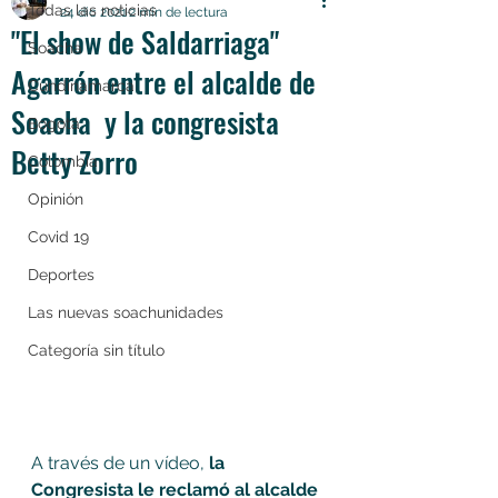
Todas las noticias
24 dic 2021
2 min de lectura
"El show de Saldarriaga"
Soacha
Agarrón entre el alcalde de
Cundinamarca
Soacha y la congresista
Bogotá
Betty Zorro
Colombia
Opinión
Covid 19
Deportes
Las nuevas soachunidades
Categoría sin título
A través de un vídeo, 
la 
Congresista le reclamó al alcalde 