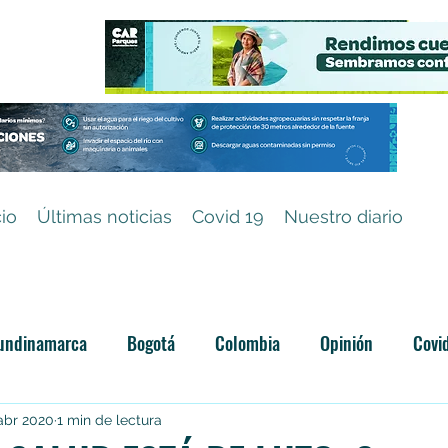
cio
Últimas noticias
Covid 19
Nuestro diario
undinamarca
Bogotá
Colombia
Opinión
Covi
Categoría sin título
 abr 2020
1 min de lectura