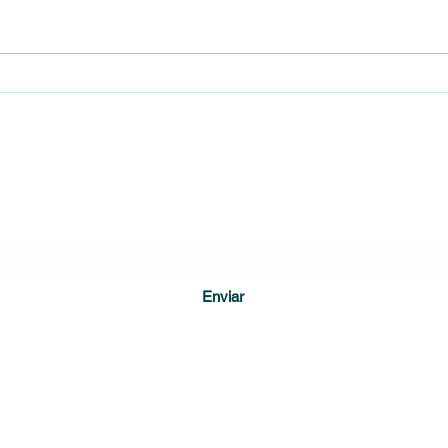
Procuraduría pide revocar
Falle
condena contra Álvaro Uribe por
Turba
presuntos errores probatorios
DIARIO DE CUNDINAMARCA
Formulario de suscripción
Enviar
direccion@diariodecundinamarca.com