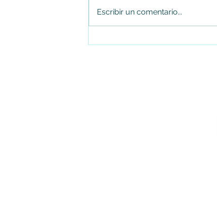
Escribir un comentario...
¡De Soacha para el mundo!
Amanecer Colombiano representa
a la ciudad en Portugal