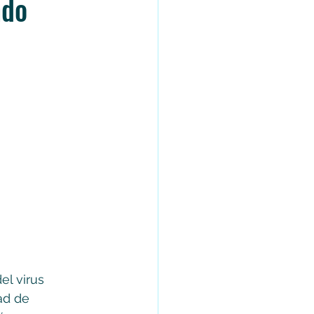
ndo
el virus 
ad de 