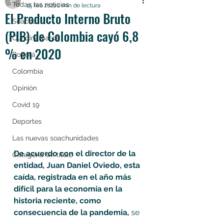
Todas las noticias
15 feb 2021
2 min de lectura
El Producto Interno Bruto
Soacha
(PIB) de Colombia cayó 6,8
Cundinamarca
% en 2020
Bogotá
Colombia
Opinión
Covid 19
Deportes
Las nuevas soachunidades
De acuerdo con el director de la 
Categoría sin título
entidad, Juan Daniel Oviedo, esta 
caída, registrada en el año más 
difícil para la economía en la 
historia reciente, como 
consecuencia de la pandemia,
 se 