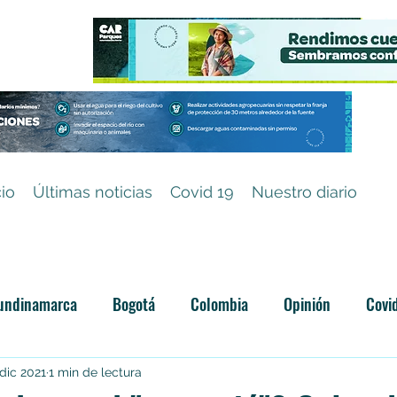
cio
Últimas noticias
Covid 19
Nuestro diario
undinamarca
Bogotá
Colombia
Opinión
Covi
Categoría sin título
dic 2021
1 min de lectura