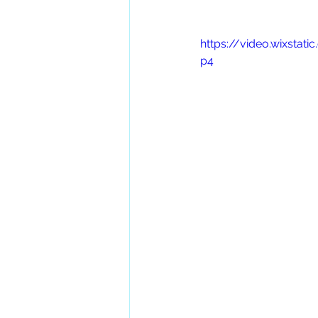
https://video.wixst
p4