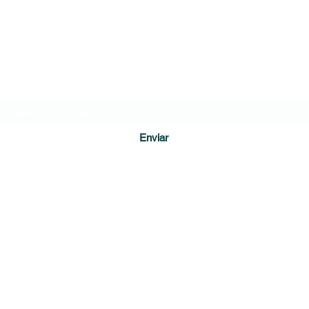
condena contra Álvaro Uribe por
Turba
presuntos errores probatorios
DIARIO DE CUNDINAMARCA
Formulario de suscripción
Enviar
direccion@diariodecundinamarca.com
3128255001
Soacha, Cundinamarca