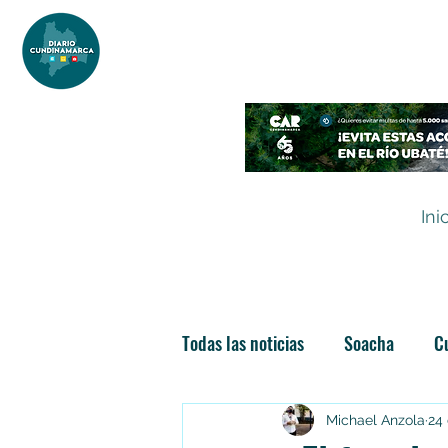
DIARIO DE CUNDINAMARCA
Independencia informativa
Ini
Todas las noticias
Soacha
C
Las nuevas soachunidades
Michael Anzola
24 