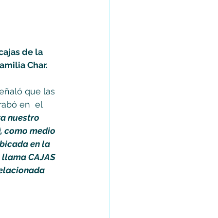
cajas de la 
milia Char. 
eñaló que las 
abó en  el 
ra nuestro 
, como medio 
icada en la 
e llama CAJAS 
elacionada 