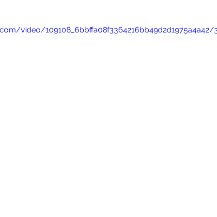
atic.com/video/109108_6bbffa08f3364216bb49d2d1975a4a42