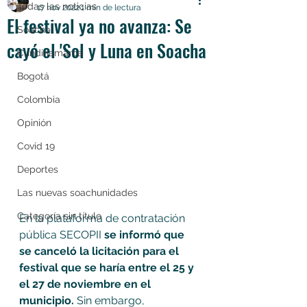
Todas las noticias
17 nov 2022
1 min de lectura
El festival ya no avanza: Se
Soacha
cayó el 'Sol y Luna en Soacha
Cundinamarca
Bogotá
Colombia
Opinión
Covid 19
Deportes
Las nuevas soachunidades
Categoría sin título
En la plataforma de contratación 
pública SECOPII 
se informó que 
se canceló la licitación para el 
festival que se haría entre el 25 y 
el 27 de noviembre en el 
municipio. 
Sin embargo, 