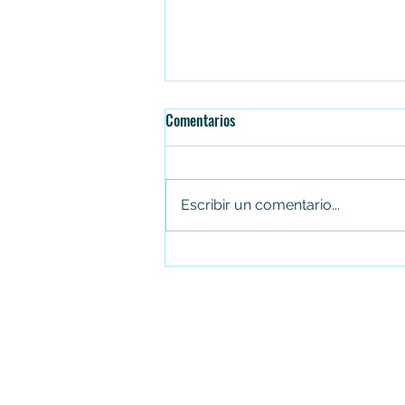
Comentarios
Escribir un comentario...
¡De Soacha para el mundo!
Amanecer Colombiano representa
a la ciudad en Portugal