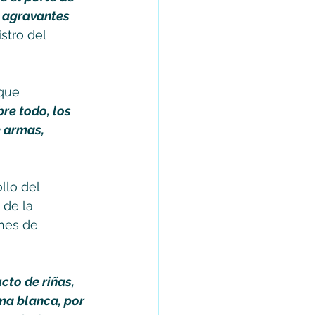
 agravantes 
stro del 
que 
re todo, los 
 armas, 
llo del 
 de la 
ones de 
to de riñas, 
ma blanca, por 