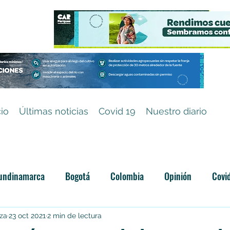
cio
Últimas noticias
Covid 19
Nuestro diario
undinamarca
Bogotá
Colombia
Opinión
Covi
Categoría sin título
iza
23 oct 2021
2 min de lectura