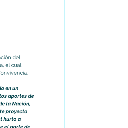
ación del 
, el cual 
Convivencia.
o en un 
los aportes de 
e la Nación, 
te proyecto 
l hurto a 
 el porte de 