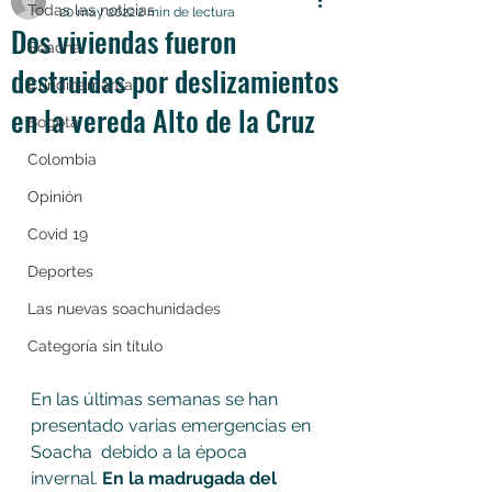
Todas las noticias
20 may 2022
2 min de lectura
Dos viviendas fueron
Soacha
destruidas por deslizamientos
Cundinamarca
en la vereda Alto de la Cruz
Bogotá
Colombia
Opinión
Covid 19
Deportes
Las nuevas soachunidades
Categoría sin título
En las últimas semanas se han 
presentado varias emergencias en 
Soacha  debido a la época 
invernal. 
En la madrugada del 