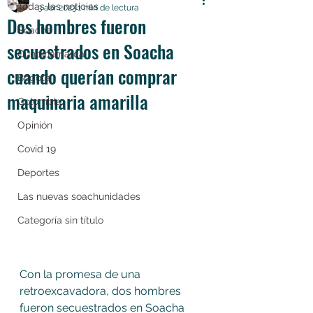
Todas las noticias
3 abr 2023
1 min de lectura
Dos hombres fueron
Soacha
secuestrados en Soacha
Cundinamarca
cuando querían comprar
Bogotá
maquinaria amarilla
Colombia
Opinión
Covid 19
Deportes
Las nuevas soachunidades
Categoría sin título
Con la promesa de una 
retroexcavadora, dos hombres 
fueron secuestrados en Soacha 