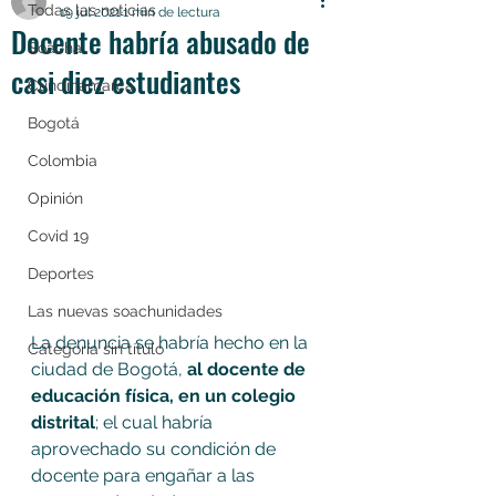
Todas las noticias
19 jul 2021
1 min de lectura
Docente habría abusado de
Soacha
casi diez estudiantes
Cundinamarca
Bogotá
Colombia
Opinión
Covid 19
Deportes
Las nuevas soachunidades
La denuncia se habría hecho en la 
Categoría sin título
ciudad de Bogotá, 
al docente de 
educación física, en un colegio 
distrital
; el cual habría 
aprovechado su condición de 
docente para engañar a las 