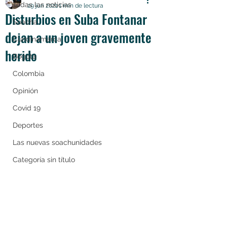
Todas las noticias
29 jun 2021
1 min de lectura
Disturbios en Suba Fontanar
Soacha
dejan a un joven gravemente
Cundinamarca
herido
Bogotá
Colombia
Opinión
Covid 19
Deportes
Las nuevas soachunidades
Categoría sin título