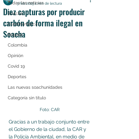
Todas las noticias
3 feb 2025
1 min de lectura
Diez capturas por producir
Soacha
carbón de forma ilegal en
Cundinamarca
Soacha
Bogotá
Colombia
Opinión
Covid 19
Deportes
Las nuevas soachunidades
Categoría sin título
Foto: CAR
Gracias a un trabajo conjunto entre 
el Gobierno de la ciudad, la CAR y 
la Policía Ambiental, en medio de 