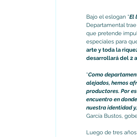
Bajo el eslogan “
El
Departamental trae
que pretende impul
especiales para que
arte y toda la riqu
desarrollará del 2 
“
Como departamento 
alejados, hemos afr
productores. Por e
encuentro en donde 
nuestra identidad 
García Bustos, gob
Luego de tres años d