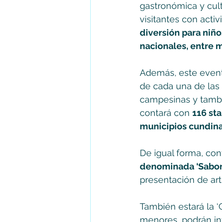
gastronómica y cult
visitantes con acti
diversión para niño
nacionales, entre 
Además, este evento
de cada una de las 
campesinas y también
contará con 
116 sta
municipios cundin
De igual forma, cont
denominada ‘Sabo
presentación de arti
También estará la ‘C
menores, podrán in