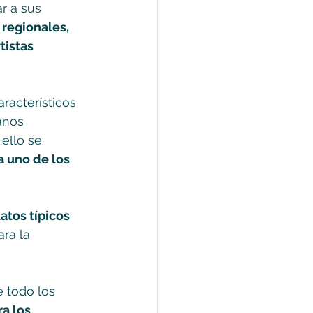
r a sus 
 regionales, 
tistas 
racterísticos 
anos 
ello se 
a uno de los 
atos típicos 
ara la 
e todo los 
a los 