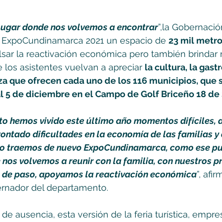
 lugar donde nos volvemos a encontrar
”,la Gobernació
 ExpoCundinamarca 2021 un espacio de 
23 mil metr
sar la reactivación económica pero también brinda
 los asistentes vuelvan a apreciar 
la cultura, la gast
eza que ofrecen cada uno de los 116 municipios, que s
al 5 de diciembre en el Campo de Golf Briceño 18 de 
hemos vivido este último año momentos difíciles, d
ontado dificultades en la economía de las familias y 
so traemos de nuevo ExpoCundinamarca, como ese pu
nos volvemos a reunir con la familia, con nuestros p
y, de paso, apoyamos la reactivación económica
”, afi
ernador del departamento. 
e ausencia, esta versión de la feria turística, empresa