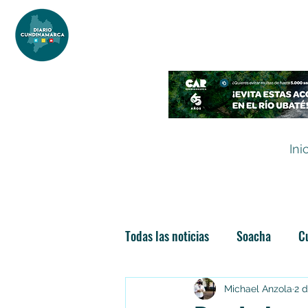
DIARIO DE CUNDINAMARCA
Independencia informativa
Ini
Todas las noticias
Soacha
C
Las nuevas soachunidades
Michael Anzola
2 d