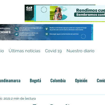
cio
Últimas noticias
Covid 19
Nuestro diario
undinamarca
Bogotá
Colombia
Opinión
Covi
Categoría sin título
ic 2021
2 min de lectura