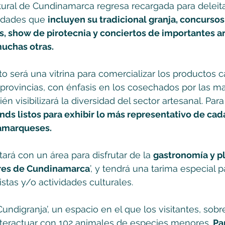
ural de Cundinamarca regresa recargada para deleita
vidades que 
incluyen su tradicional granja, concursos
s, show de pirotecnia y conciertos de importantes ar
muchas otras.
 será una vitrina para comercializar los productos ca
provincias, con énfasis en los cosechados por las m
 visibilizará la diversidad del sector artesanal. Para 
nds listos para exhibir lo más representativo de cad
amarqueses. 
ará con un área para disfrutar de la 
gastronomía y pl
res de Cundinamarca
’, y tendrá una tarima especial p
stas y/o actividades culturales. 
undigranja’, un espacio en el que los visitantes, sobr
teractuar con 102 animales de especies menores. 
Par