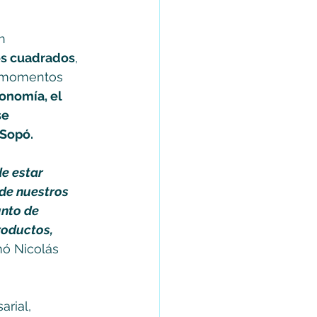
n 
os cuadrados
, 
r momentos 
ronomía, el 
e 
Sopó. 
e estar 
de nuestros 
nto de 
roductos, 
rmó Nicolás 
rial, 