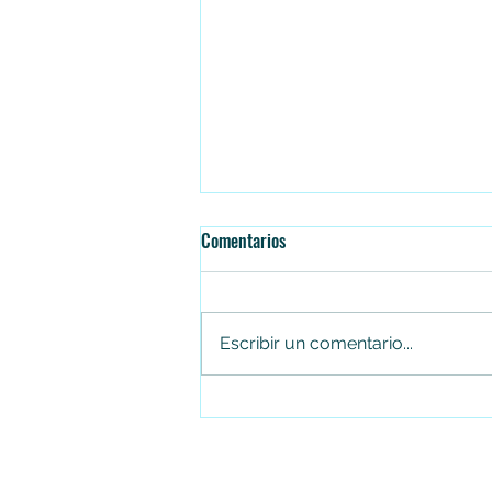
Comentarios
Escribir un comentario...
Jhon Alejandro Linares Camberos,
gerente de Canal Trece, entre los
líderes digitales más destacados