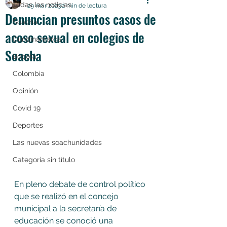
Todas las noticias
29 mar 2023
2 min de lectura
Denuncian presuntos casos de
Soacha
acoso sexual en colegios de
Cundinamarca
Soacha
Bogotá
Colombia
Opinión
Covid 19
Deportes
Las nuevas soachunidades
Categoría sin título
En pleno debate de control político 
que se realizó en el concejo 
municipal a la secretaría de 
educación se conoció una 