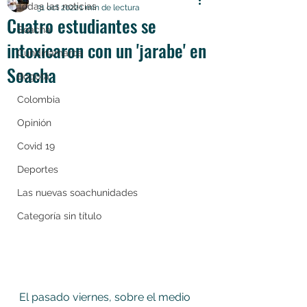
Todas las noticias
31 oct 2022
1 min de lectura
Cuatro estudiantes se
Soacha
intoxicaron con un 'jarabe' en
Cundinamarca
Soacha
Bogotá
Colombia
Opinión
Covid 19
Deportes
Las nuevas soachunidades
Categoría sin título
El pasado viernes, sobre el medio 