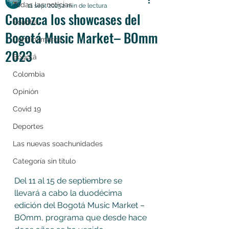
Todas las noticias
11 sept 2023
2 min de lectura
Conozca los showcases del
Soacha
Bogotá Music Market– BOmm
Cundinamarca
2023
Bogotá
Colombia
Opinión
Covid 19
Deportes
Las nuevas soachunidades
Categoría sin título
Del 11 al 15 de septiembre se 
llevará a cabo la duodécima 
edición del Bogotá Music Market – 
BOmm, programa que desde hace 