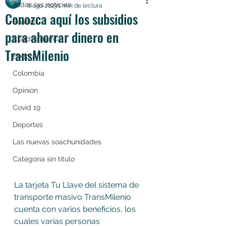
Todas las noticias
8 ago 2023
1 min de lectura
Conozca aquí los subsidios
Soacha
para ahorrar dinero en
Cundinamarca
TransMilenio
Bogotá
Colombia
Opinión
Covid 19
Deportes
Las nuevas soachunidades
Categoría sin título
La tarjeta Tu Llave del sistema de 
transporte masivo TransMilenio 
cuenta con varios beneficios, los 
cuales varias personas 