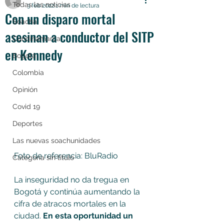
Todas las noticias
3 feb 2022
1 min de lectura
Con un disparo mortal
Soacha
asesinan a conductor del SITP
Cundinamarca
en Kennedy
Bogotá
Colombia
Opinión
Covid 19
Deportes
Las nuevas soachunidades
Foto de referencia: BluRadio
Categoría sin título
La inseguridad no da tregua en 
Bogotá y continúa aumentando la 
cifra de atracos mortales en la 
ciudad. 
En esta oportunidad un 