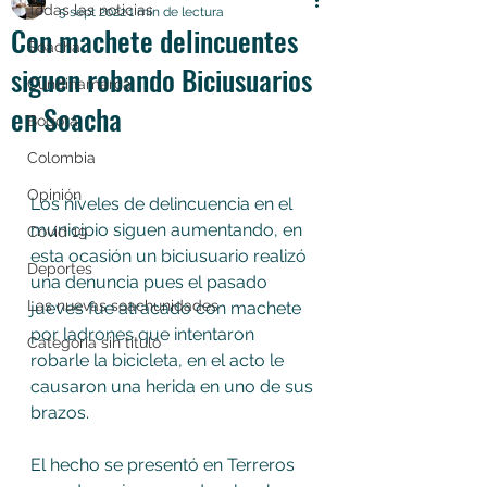
Todas las noticias
5 sept 2022
1 min de lectura
Con machete delincuentes
Soacha
siguen robando Biciusuarios
Cundinamarca
en Soacha
Bogotá
Colombia
Opinión
Los niveles de delincuencia en el 
municipio siguen aumentando, en 
Covid 19
esta ocasión un biciusuario realizó 
Deportes
una denuncia pues el pasado 
Las nuevas soachunidades
jueves fue atracado con machete 
por ladrones que intentaron 
Categoría sin título
robarle la bicicleta, en el acto le  
causaron una herida en uno de sus 
brazos.
El hecho se presentó en Terreros 