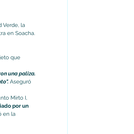
 Verde, la 
ra en Soacha. 
jeto que 
on una paliza. 
o". 
Aseguró 
to Mirto I, 
iado por un 
 en la 