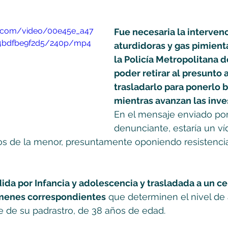
tic.com/video/00e45e_a47
Fue necesaria la interven
4bdfbe9f2d5/240p/mp4
aturdidoras y gas pimienta
la Policía Metropolitana 
poder retirar al presunto 
trasladarlo para ponerlo b
mientras avanzan las inve
En el mensaje enviado por
denunciante, estaría un ví
tos de la menor, presuntamente oponiendo resistencia
ida por Infancia y adolescencia y trasladada a un c
ámenes correspondientes
 que determinen el nivel de
te de su padrastro, de 38 años de edad.