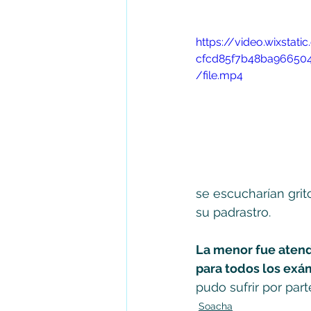
https://video.wixsta
cfcd85f7b48ba96650
/file.mp4
se escucharían gri
su padrastro. 
La menor fue atend
para todos los ex
pudo sufrir por par
Soacha