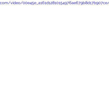
atic.com/video/00e45e_a161d12810154976ae679b8d17b907ce