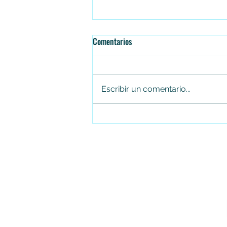
Comentarios
Escribir un comentario...
Juan Carlos Arias renuncia al
Concejo de Soacha tras cuatro
periodos consecutivos