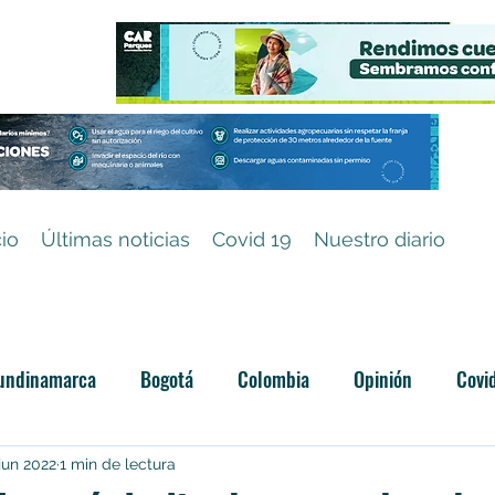
cio
Últimas noticias
Covid 19
Nuestro diario
undinamarca
Bogotá
Colombia
Opinión
Covi
Categoría sin título
jun 2022
1 min de lectura