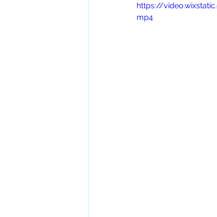
https://video.wixst
mp4