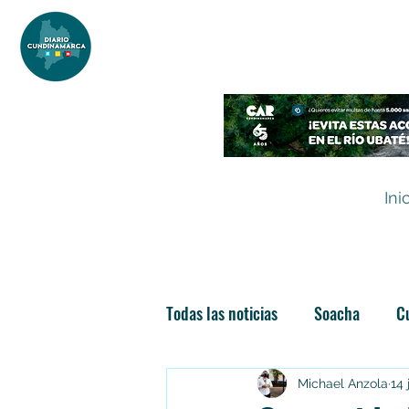
DIARIO DE CUNDINAMARCA
Independencia informativa
Ini
Todas las noticias
Soacha
C
Las nuevas soachunidades
Michael Anzola
14 