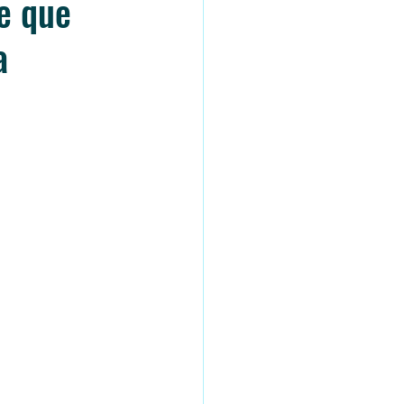
e que
a