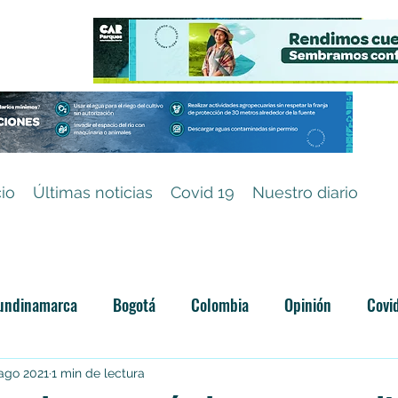
cio
Últimas noticias
Covid 19
Nuestro diario
undinamarca
Bogotá
Colombia
Opinión
Covi
Categoría sin título
 ago 2021
1 min de lectura