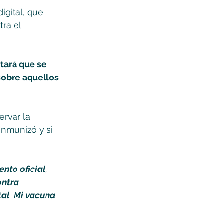
igital, que 
ra el 
itará que se 
sobre aquellos 
rvar la 
inmunizó y si 
nto oficial, 
ontra 
tal  Mi vacuna 