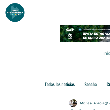
DIARIO DE CUNDINAMARCA
Independencia informativa
Ini
Todas las noticias
Soacha
C
Las nuevas soachunidades
Michael Anzola
31