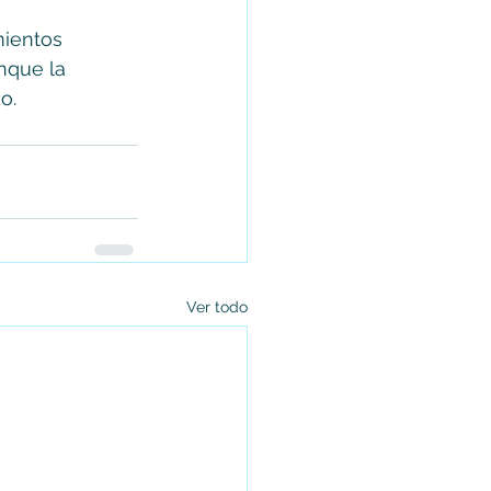
mientos 
nque la 
o.
Ver todo