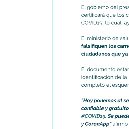
El gobierno del pres
certificará que los
COVID19, lo cual  ayu
El ministerio de sal
falsifiquen los car
ciudadanos que ya 
El documento estará
identificación de la
completó el esquem
"Hoy ponemos al ser
confiable y gratuit
#COVID19
. Se pued
y CoronApp" 
afirmó