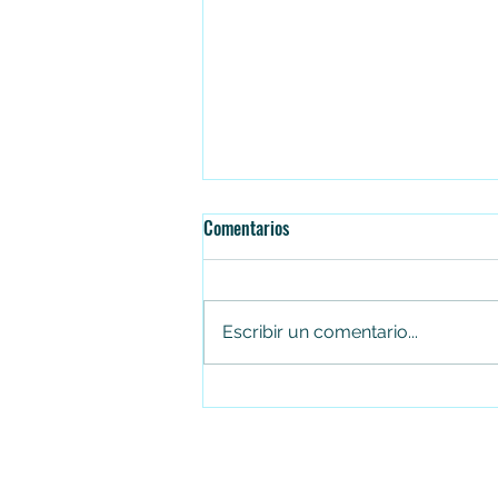
Comentarios
Escribir un comentario...
¡De Soacha para el mundo!
Amanecer Colombiano representa
a la ciudad en Portugal