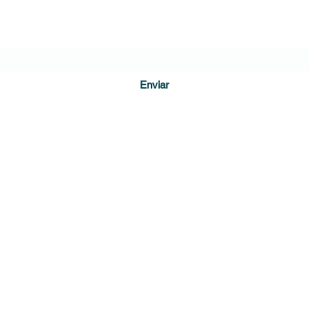
Formulario de suscripción
Enviar
direccion@diariodecundinamarca.com
3128255001
Soacha, Cundinamarca
r Guacamaya, Estudio de comunicación creativa. Guacamaya.com.c