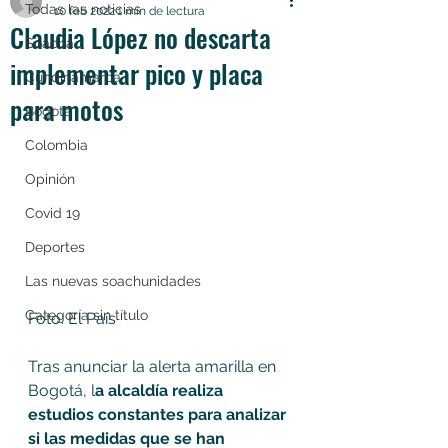
Todas las noticias
10 feb 2022
1 min de lectura
Claudia López no descarta
Soacha
implementar pico y placa
Cundinamarca
para motos
Bogotá
Colombia
Opinión
Covid 19
Deportes
Las nuevas soachunidades
Categoría sin título
Foto: El País
Tras anunciar la alerta amarilla en 
Bogotá, l
a alcaldía realiza 
estudios constantes para analizar 
si las medidas que se han 