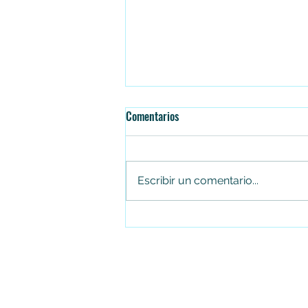
Comentarios
Escribir un comentario...
Falleció el senador Miguel Uribe
Turbay en la Fundación Santa Fe