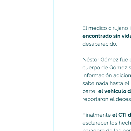
El médico cirujano
encontrado sin vid
desaparecido. 
Néstor Gómez fue e
cuerpo de Gómez se
información adicion
sabe nada hasta el 
parte  
el vehículo 
reportaron el dece
Finalmente 
el CTI 
esclarecer los hech
paradero de las pe