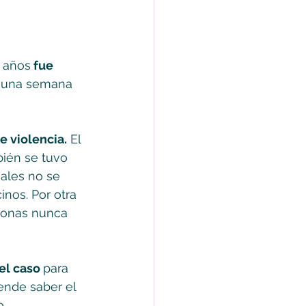
8 años
 fue 
a una semana 
e violencia.
 El 
ién se tuvo 
uales no se 
nos. Por otra 
sonas nunca 
el caso 
para 
ende saber el 
o.