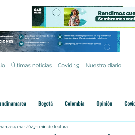
cio
Últimas noticias
Covid 19
Nuestro diario
undinamarca
Bogotá
Colombia
Opinión
Covi
Categoría sin título
amarca
14 mar 2023
1 min de lectura