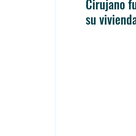
Cirujano f
su viviend