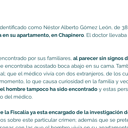
 identificado como Néstor Alberto Gómez León, de 3
a en su apartamento, en Chapinero
. El doctor llevab
ncontrado por sus familiares, 
al parecer sin signos d
 encontraba acostado boca abajo en su cama. Tamb
al; que el médico vivía con dos extranjeros, de los c
momento, lo que causa curiosidad en la familia y veci
del hombre tampoco ha sido encontrado
 y estas per
so del médico.
de la Fiscalía ya esta encargado de la investigación d
os sobre este particular crimen; además que se pret
rsonas con las que el hombre vivía en su apartament