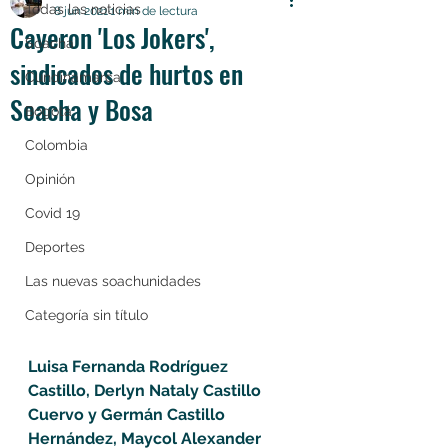
Todas las noticias
8 jun 2021
1 min de lectura
Cayeron 'Los Jokers',
Soacha
sindicados de hurtos en
Cundinamarca
Soacha y Bosa
Bogotá
Colombia
Opinión
Covid 19
Deportes
Las nuevas soachunidades
Categoría sin título
Luisa Fernanda Rodríguez 
Castillo, Derlyn Nataly Castillo 
Cuervo y Germán Castillo 
Hernández, Maycol Alexander 