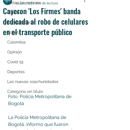
Todas las noticias
23 jul 2023
1 min de lectura
Cayeron 'Los Firmes' banda
Soacha
dedicada al robo de celulares
Cundinamarca
en el transporte público
Bogotá
Colombia
Opinión
Covid 19
Deportes
Las nuevas soachunidades
Categoría sin título
Foto: Policía Metropolitana de 
Bogotá 
La Policía Metropolitana de 
Bogotá, informó que fueron 