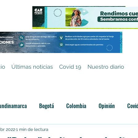
cio
Últimas noticias
Covid 19
Nuestro diario
undinamarca
Bogotá
Colombia
Opinión
Covi
Categoría sin título
abr 2022
1 min de lectura