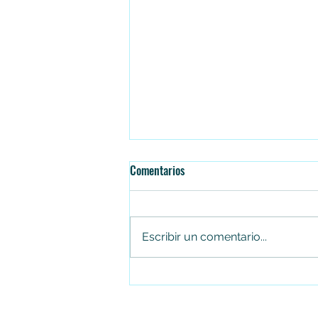
Comentarios
Escribir un comentario...
Falleció el senador Miguel Uribe
Turbay en la Fundación Santa Fe