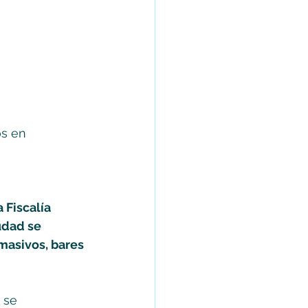
s en 
 Fiscalía 
udad se 
masivos, bares 
 se 