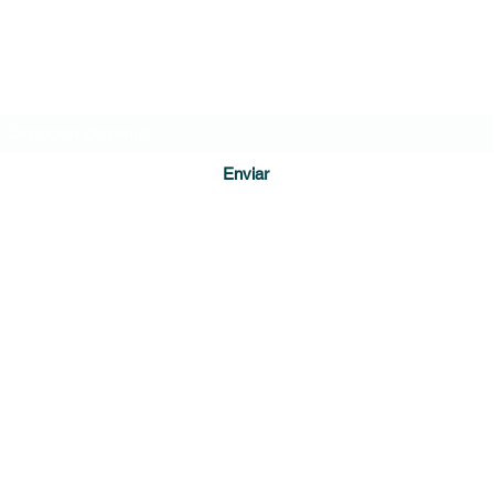
DIARIO DE CUNDINAMARCA
Formulario de suscripción
Enviar
direccion@diariodecundinamarca.com
3128255001
Soacha, Cundinamarca