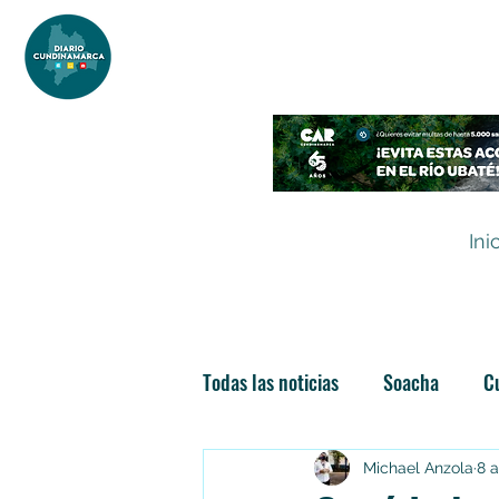
DIARIO DE CUNDINAMARCA
Independencia informativa
Ini
Todas las noticias
Soacha
C
Las nuevas soachunidades
Michael Anzola
8 