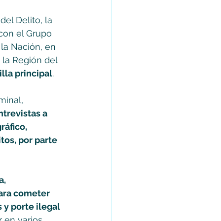
el Delito, la 
 con el Grupo 
la Nación, en 
 la Región del 
lla principal
. 
minal, 
ntrevistas a 
áfico, 
tos, por parte 
, 
ara cometer 
 y porte ilegal 
r en varios 