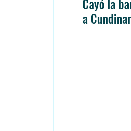
Cayó la ba
a Cundina