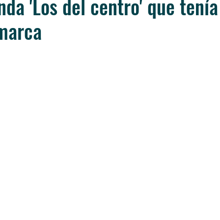
nda 'Los del centro' que tení
marca