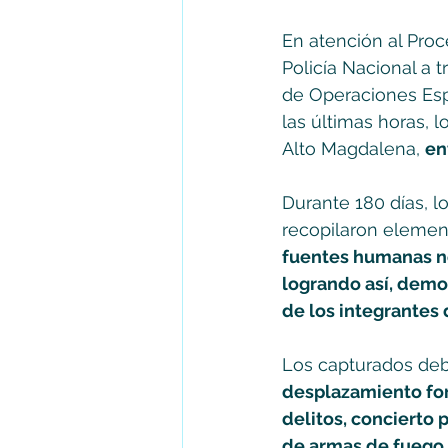
En atención al Proce
Policía Nacional a 
de Operaciones Espe
las últimas horas, l
Alto Magdalena, 
en
Durante 180 días, l
recopilaron element
fuentes humanas no
logrando así, demos
de los integrantes 
Los capturados deb
desplazamiento for
delitos, concierto p
de armas de fuego