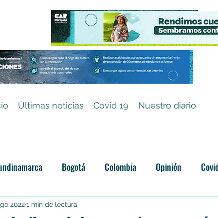
cio
Últimas noticias
Covid 19
Nuestro diario
undinamarca
Bogotá
Colombia
Opinión
Covi
Categoría sin título
ago 2022
1 min de lectura