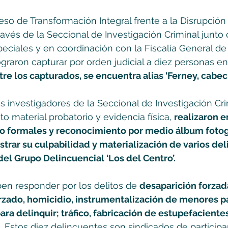
so de Transformación Integral frente a la Disrupción d
través de la Seccional de Investigación Criminal junto
ciales y en coordinación con la Fiscalía General de 
ograron capturar por orden judicial a diez personas en
tre los capturados, se encuentra alias ‘Ferney, cabeci
os investigadores de la Seccional de Investigación Cri
o material probatorio y evidencia física, 
realizaron e
 formales y reconocimiento por medio álbum fotogr
trar su culpabilidad y materialización de varios deli
del Grupo Delincuencial ‘Los del Centro’.
en responder por los delitos de 
desaparición forzada
zado, homicidio, instrumentalización de menores p
ara delinquir; tráfico, fabricación de estupefacientes
.  Estos diez delincuentes son sindicados de participa