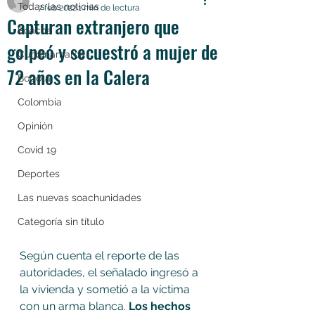
Todas las noticias
7 feb 2022
1 min de lectura
Capturan extranjero que
Soacha
golpeó y secuestró a mujer de
Cundinamarca
72 años en la Calera
Bogotá
Colombia
Opinión
Covid 19
Deportes
Las nuevas soachunidades
Categoría sin título
Según cuenta el reporte de las 
autoridades, el señalado ingresó a 
la vivienda y sometió a la víctima 
con un arma blanca. 
Los hechos 