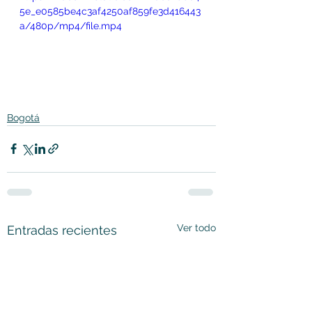
5e_e0585be4c3af4250af859fe3d416443
a/480p/mp4/file.mp4
Bogotá
Ver todo
Entradas recientes