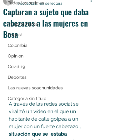
Todas las noticias
9 oct 2022
1 min de lectura
Capturan a sujeto que daba
Soacha
cabezazos a las mujeres en
Cundinamarca
Bosa
Bogotá
Colombia
Opinión
Covid 19
Deportes
Las nuevas soachunidades
Categoría sin título
A través de las redes social se 
viralizó un vídeo en el que un 
habitante de calle golpea a un 
mujer con un fuerte cabezazo , 
situación que se  estaba 