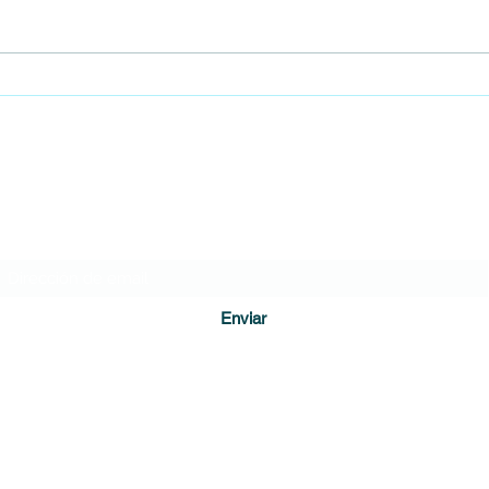
Encontraron un feto al interior del
Gobie
baño de un colegio en Bogotá
Cámar
empie
DIARIO DE CUNDINAMARCA
Formulario de suscripción
Enviar
direccion@diariodecundinamarca.com