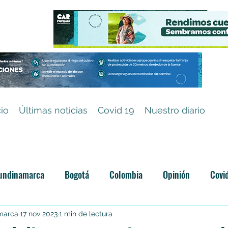
cio
Últimas noticias
Covid 19
Nuestro diario
undinamarca
Bogotá
Colombia
Opinión
Covi
Categoría sin título
amarca
17 nov 2023
1 min de lectura