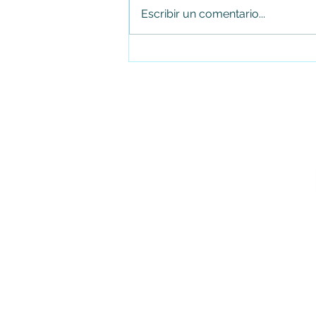
Escribir un comentario...
Falleció el senador Miguel Uribe
Turbay en la Fundación Santa Fe