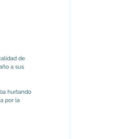
calidad de 
año a sus 
aba hurtando 
 por la 