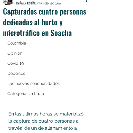
Todas las noticias
26 abr 2023
1 min de lectura
Capturados cuatro personas
Soacha
dedicadas al hurto y
Cundinamarca
microtráfico en Soacha
Bogotá
Colombia
Opinión
Covid 19
Deportes
Las nuevas soachunidades
Categoría sin título
En las últimas horas se materializó 
la captura de cuatro personas a 
través  de un de allanamiento a 