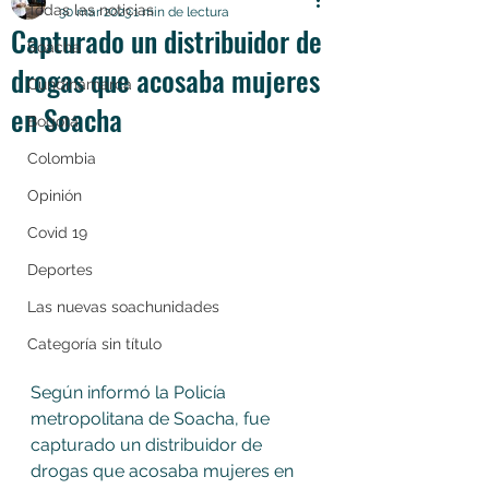
Todas las noticias
30 mar 2023
1 min de lectura
Capturado un distribuidor de
Soacha
drogas que acosaba mujeres
Cundinamarca
en Soacha
Bogotá
Colombia
Opinión
Covid 19
Deportes
Las nuevas soachunidades
Categoría sin título
Según informó la Policía 
metropolitana de Soacha, fue 
capturado un distribuidor de 
drogas que acosaba mujeres en 