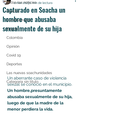
Todas las noticias
2 mar 2023
1 min de lectura
Capturado en Soacha un
Soacha
hombre que abusaba
Cundinamarca
sexualmente de su hija
Bogotá
Colombia
Opinión
Covid 19
Deportes
Las nuevas soachunidades
Un aberrante caso de violencia 
Categoría sin título
sexual se conoció en el municipio. 
Un hombre,presuntamente 
abusaba sexualmente de su hija, 
luego de que la madre de la 
menor perdiera la vida. 