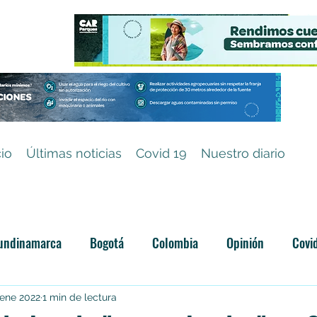
cio
Últimas noticias
Covid 19
Nuestro diario
undinamarca
Bogotá
Colombia
Opinión
Covi
Categoría sin título
 ene 2022
1 min de lectura