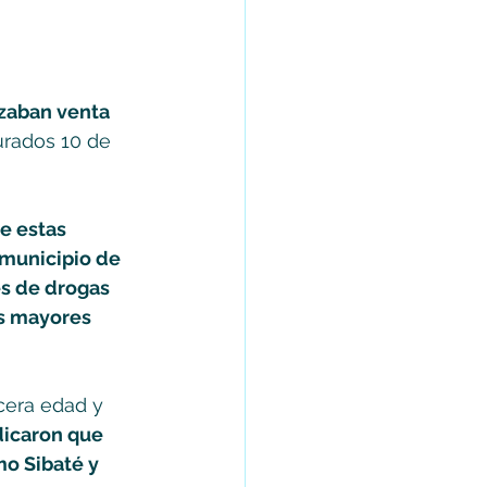
zaban venta 
urados 10 de 
e estas 
 municipio de 
s de drogas 
os mayores 
cera edad y 
dicaron que 
o Sibaté y 