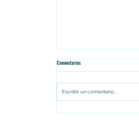
Comentarios
Escribir un comentario...
Juan Carlos Arias renuncia al
Concejo de Soacha tras cuatro
periodos consecutivos