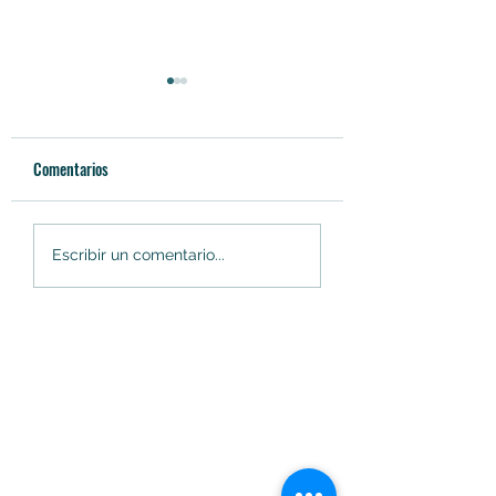
Comentarios
Soacha innova en
Soacha cambiará ele
Escribir un comentario...
alimentación escolar con
blanco del CAM por
implementación de la
universidad pública
modalidad 'Comida caliente
transportada'