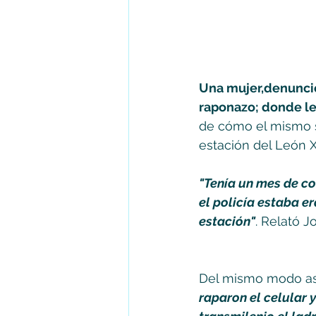
Una mujer,denunció 
raponazo; donde le 
de cómo el mismo su
estación del León XII
"Tenía un mes de com
el policía estaba e
estación"
. Relató J
Del mismo modo as
raparon el celular 