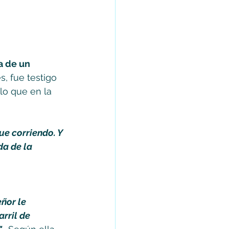
a de un 
s, fue testigo 
lo que en la 
ue corriendo. Y 
a de la 
ñor le 
rril de 