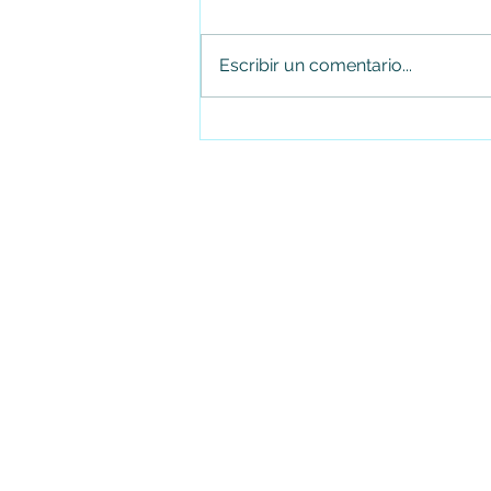
Escribir un comentario...
Jhon Alejandro Linares Camberos,
gerente de Canal Trece, entre los
líderes digitales más destacados
de Latinoamérica