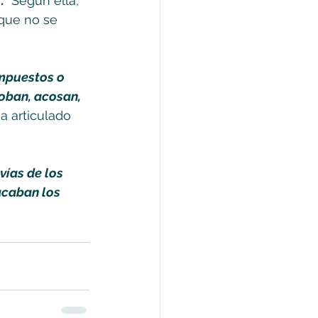
.
  Según ella, 
 que no se 
impuestos o 
oban, acosan, 
a articulado 
vías de los 
acaban los 