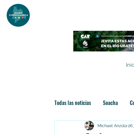
DIARIO DE CUNDINAMARCA
Independencia informativa
Ini
Todas las noticias
Soacha
C
Las nuevas soachunidades
Michael Anzola
26 