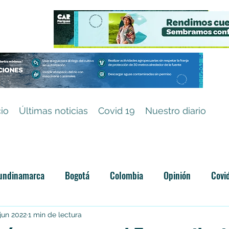
cio
Últimas noticias
Covid 19
Nuestro diario
undinamarca
Bogotá
Colombia
Opinión
Covi
Categoría sin título
jun 2022
1 min de lectura